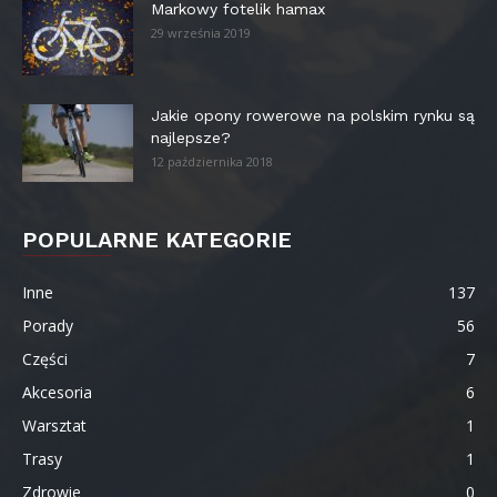
Markowy fotelik hamax
29 września 2019
Jakie opony rowerowe na polskim rynku są
najlepsze?
12 października 2018
POPULARNE KATEGORIE
Inne
137
Porady
56
Części
7
Akcesoria
6
Warsztat
1
Trasy
1
Zdrowie
0