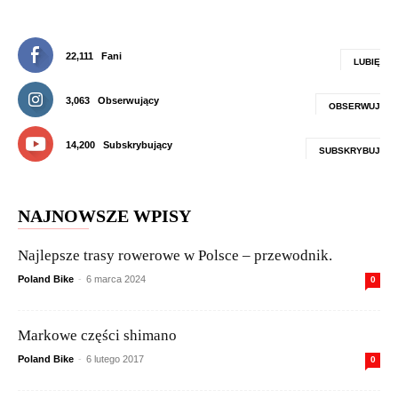
22,111
Fani
LUBIĘ
3,063
Obserwujący
OBSERWUJ
14,200
Subskrybujący
SUBSKRYBUJ
NAJNOWSZE WPISY
Najlepsze trasy rowerowe w Polsce – przewodnik.
Poland Bike
-
6 marca 2024
0
Markowe części shimano
Poland Bike
-
6 lutego 2017
0