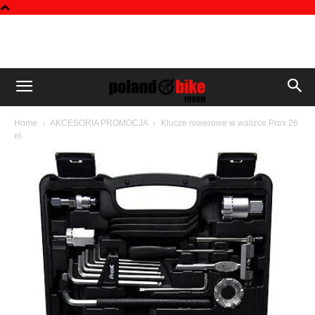
Home
AKCESORIA PROMOCJA
Klucze rowerowe w walizce Prox 26
el.