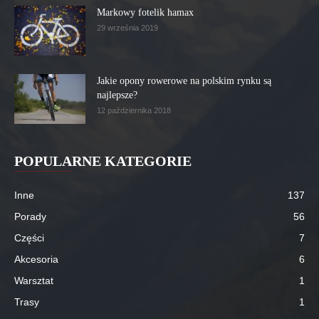
Markowy fotelik hamax
29 września 2019
Jakie opony rowerowe na polskim rynku są
najlepsze?
12 października 2018
POPULARNE KATEGORIE
Inne
137
Porady
56
Części
7
Akcesoria
6
Warsztat
1
Trasy
1