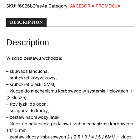
SKU:
f6026b2fee4a
Category:
AKCESORIA PROMOCJA
DESCRIPTION
Description
W sklad zestawu wchodza:
– skuwacz lancucha,
– srubokret krzyzakowy,
– srubokret plaski 5MM,
– klucze do mechanizmu korbowego w systemie Holowtech II
(2 klucze),
– trzy lyzki do opon,
– sciagacz do korby,
– zestaw naprawczy latek
– klucz do odkecania pedalów / srub mechanizmu korbowego
14/15 mm,
– zestaw kluczy imbusowych 2 / 2.5 / 3 / 4 / 5 / 6MM + klucz