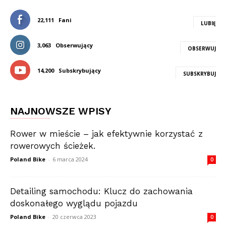
22,111
Fani
LUBIĘ
3,063
Obserwujący
OBSERWUJ
14,200
Subskrybujący
SUBSKRYBUJ
NAJNOWSZE WPISY
Rower w mieście – jak efektywnie korzystać z
rowerowych ścieżek.
Poland Bike
-
6 marca 2024
0
Detailing samochodu: Klucz do zachowania
doskonałego wyglądu pojazdu
Poland Bike
-
20 czerwca 2023
0