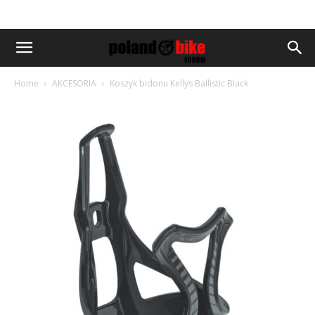
Home
AKCESORIA
Koszyk bidonu Kellys Ballistic Black