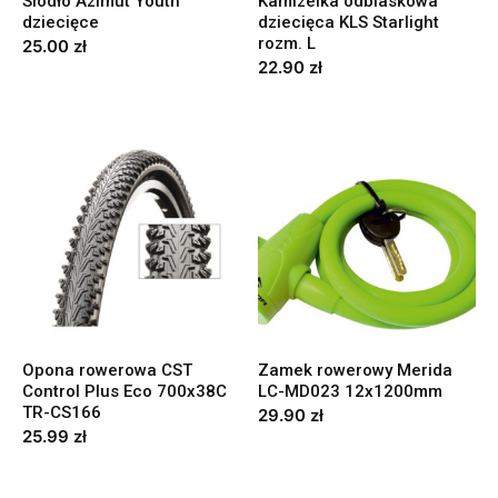
Siodło Azimut Youth
Kamizelka odblaskowa
dziecięce
dziecięca KLS Starlight
rozm. L
25.00
zł
22.90
zł
Opona rowerowa CST
Zamek rowerowy Merida
Control Plus Eco 700x38C
LC-MD023 12x1200mm
TR-CS166
29.90
zł
25.99
zł