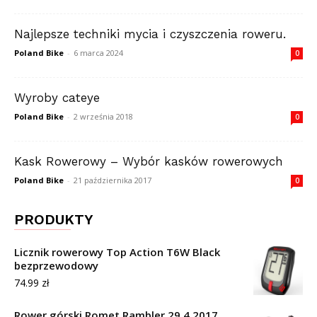
Najlepsze techniki mycia i czyszczenia roweru.
Poland Bike
-
6 marca 2024
0
Wyroby cateye
Poland Bike
-
2 września 2018
0
Kask Rowerowy – Wybór kasków rowerowych
Poland Bike
-
21 października 2017
0
PRODUKTY
Licznik rowerowy Top Action T6W Black
bezprzewodowy
74.99
zł
Rower górski Romet Rambler 29 4 2017