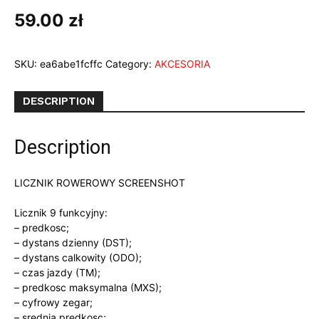
59.00
zł
SKU:
ea6abe1fcffc
Category:
AKCESORIA
DESCRIPTION
Description
LICZNIK ROWEROWY SCREENSHOT
Licznik 9 funkcyjny:
– predkosc;
– dystans dzienny (DST);
– dystans calkowity (ODO);
– czas jazdy (TM);
– predkosc maksymalna (MXS);
– cyfrowy zegar;
– srednia predkosc;