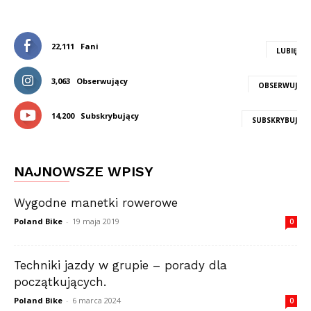
22,111
Fani
LUBIĘ
3,063
Obserwujący
OBSERWUJ
14,200
Subskrybujący
SUBSKRYBUJ
NAJNOWSZE WPISY
Wygodne manetki rowerowe
Poland Bike
-
19 maja 2019
0
Techniki jazdy w grupie – porady dla
początkujących.
Poland Bike
-
6 marca 2024
0