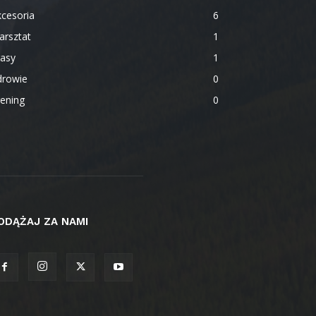
cesoria
6
arsztat
1
rasy
1
drowie
0
ening
0
ODĄŻAJ ZA NAMI