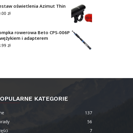
estaw oświetlenia Azimut Thin
9.00
zł
ompka rowerowa Beto CPS-006P
 wężykiem i adapterem
8.99
zł
OPULARNE KATEGORIE
ne
137
orady
56
ęści
7