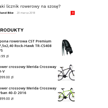
aki licznik rowerowy na szosę?
land Bike
-
20 marca 2018
0
RODUKTY
pona rowerowa CST Premium
7,5x2,40 Rock-Hawk TR-CS408
PS
9.99
zł
ower crossowy Merida Crossway
0-V
,399.00
zł
ower crossowy Merida Crossway
rban 40-D 2016
,899.00
zł