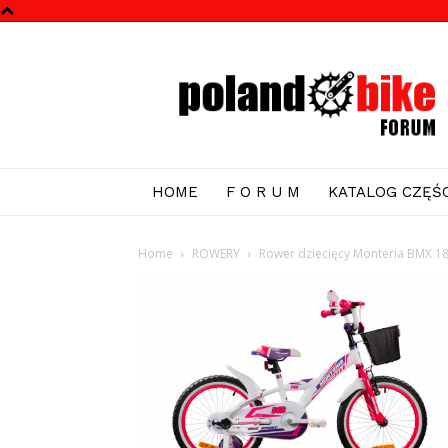
Poland
Bike
Forum
HOME
F O R U M
KATALOG CZĘŚC
Home
ROWERY
Rower dziecięcy Monteria BMX 18 