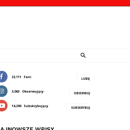
22,111
Fani
LUBIĘ
3,063
Obserwujący
OBSERWUJ
14,200
Subskrybujący
SUBSKRYBUJ
AJNOWSZE WPISY