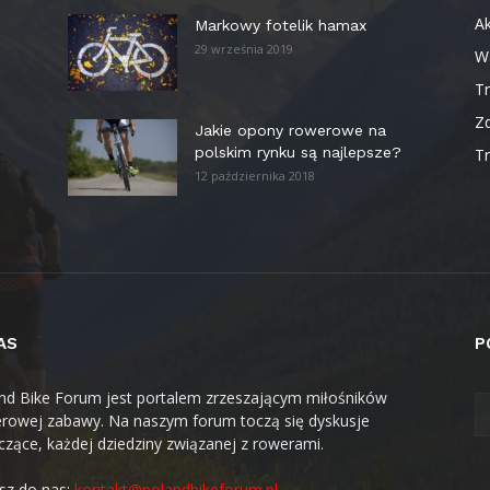
Ak
Markowy fotelik hamax
29 września 2019
W
T
Z
Jakie opony rowerowe na
polskim rynku są najlepsze?
Tr
12 października 2018
AS
P
nd Bike Forum jest portalem zrzeszającym miłośników
rowej zabawy. Na naszym forum toczą się dyskusje
czące, każdej dziedziny związanej z rowerami.
sz do nas:
kontakt@polandbikeforum.pl