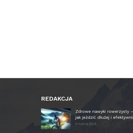
REDAKCJA
Zdrowe nawyki rowerzysty 
jak jeździć dłużej i efektywni
6 marca 2024