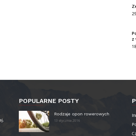
Z
2
P
z
1
POPULARNE POSTY
P
–
Rodzaje opon rowerowych
In
ej.
13 stycznia 2016
P
Cz