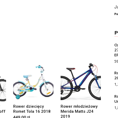
J
Po
P
O
2
E
5
R
2
1
R
U
Rower dziecięcy
Rower młodzieżowy
1
off
Romet Tola 16 2018
Merida Matts J24
2019
449.00
zł