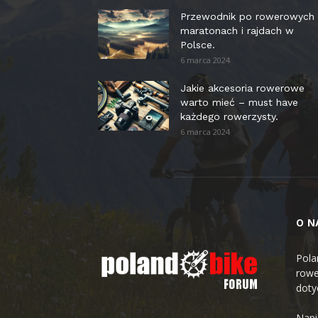
Przewodnik po rowerowych
maratonach i rajdach w
Polsce.
6 marca 2024
Jakie akcesoria rowerowe
warto mieć – must have
każdego rowerzysty.
6 marca 2024
O N
Pola
rowe
doty
Napi