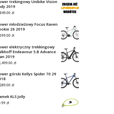
ower trekingowy Unibike Vision
ady 2019
,849.00
zł
ower młodzieżowy Focus Raven
ookie 26 2019
,699.00
zł
ower elektryczny trekkingowy
alkhoff Endeavour 5.B Advance
an 2019
3,499.00
zł
ower górski Kellys Spider 70 29
018
,289.00
zł
amek KLS Jolly
9.99
zł