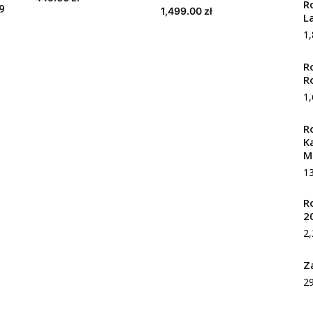
R
9
1,499.00
zł
L
1
R
R
1
R
K
M
1
R
2
2
Z
2