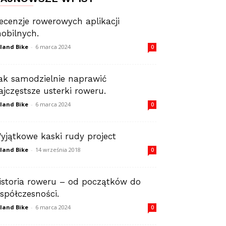
ecenzje rowerowych aplikacji
obilnych.
land Bike
-
6 marca 2024
0
ak samodzielnie naprawić
ajczęstsze usterki roweru.
land Bike
-
6 marca 2024
0
yjątkowe kaski rudy project
land Bike
-
14 września 2018
0
istoria roweru – od początków do
spółczesności.
land Bike
-
6 marca 2024
0