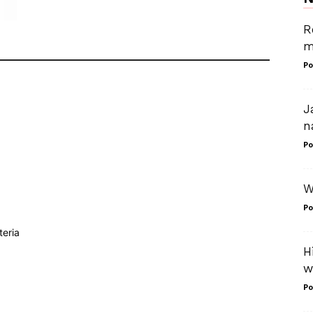
R
m
Po
J
n
Po
W
Po
eria
H
w
Po