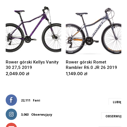
Rower górski Kellys Vanity
Rower górski Romet
30 27,5 2019
Rambler R6.0 JR 26 2019
2,049.00
zł
1,149.00
zł
22,111
Fani
LUBIĘ
3,063
Obserwujący
OBSERWUJ