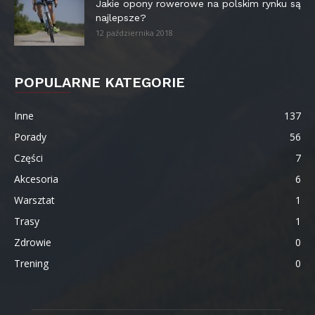
Jakie opony rowerowe na polskim rynku są
najlepsze?
12 października 2018
POPULARNE KATEGORIE
Inne
137
Porady
56
Części
7
Akcesoria
6
Warsztat
1
Trasy
1
Zdrowie
0
Trening
0