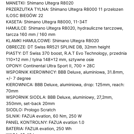
MANETKI: Shimano Ultegra R8020
PRZERZUTKA TYLNA: Shimano Ultegra R8000 11 przelozen
ILOSC BIEGÓW: 22
KASETA: Shimano Ultegra R8000, 11-34T
HAMULCE: Shimano Ultegra R8020, hydrauliczne tarczowe,
tarcza 160 mm / 160 mm
KLAMKI HAMULCOWE: Shimano Ultegra R8020
OBRECZE: DT Swiss RR521 SPLINE DB, 32mm height
PIASTY: DT Swiss 370 boost, R.A.T Evo Technology, przednia
110×12 mm / tylna 148×12 mm, sztywne osie
OPONY: Continental Ultra Sport II, 700 x 28C
WSPORNIK KIEROWNICY: BBB Deluxe, aluminiowa, 31.8mm,
+/- 7 degree
KIEROWNICA: BBB Deluxe, aluminiowa, drop: 125mm, reach:
70mm
WSPORNIK SIODLA: BBB Deluxe, aluminiowy, 27,2mm,
350mm, set-back 20mm
SIODLO: Prologo Scratch
SILNIK: FAZUA evation, 60 Nm, 250 W
PANEL KONTROLNY: FAZUA evation 1.0
BATERIA: FAZUA evation, 250 Wh