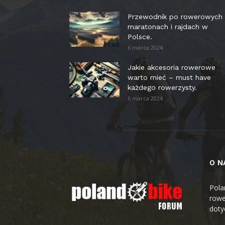
Przewodnik po rowerowych
maratonach i rajdach w
Polsce.
6 marca 2024
Jakie akcesoria rowerowe
warto mieć – must have
każdego rowerzysty.
6 marca 2024
O N
Pola
rowe
doty