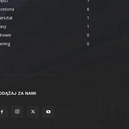
ęści
7
cesoria
6
arsztat
1
rasy
1
drowie
0
ening
0
ODĄŻAJ ZA NAMI