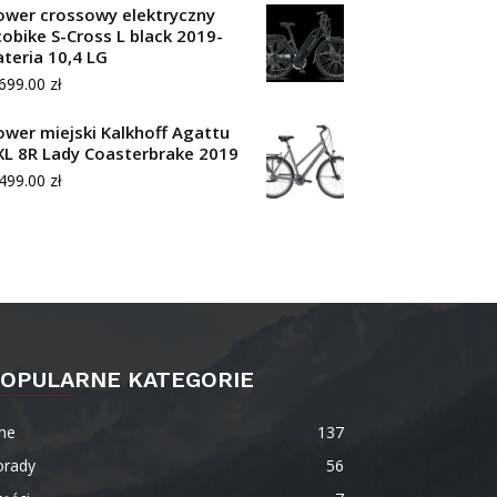
ower crossowy elektryczny
cobike S-Cross L black 2019-
ateria 10,4 LG
,699.00
zł
ower miejski Kalkhoff Agattu
XL 8R Lady Coasterbrake 2019
,499.00
zł
OPULARNE KATEGORIE
ne
137
orady
56