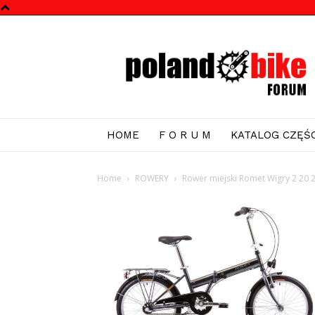
Poland
Bike
Forum
HOME
F O R U M
KATALOG CZĘŚC
Home
ROWERY
Rower miejski Romet Wigry 2 20 