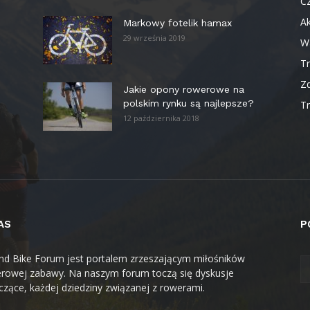
Cz
Ak
Markowy fotelik hamax
29 września 2019
W
T
Z
Jakie opony rowerowe na
polskim rynku są najlepsze?
Tr
12 października 2018
AS
P
nd Bike Forum jest portalem zrzeszającym miłośników
rowej zabawy. Na naszym forum toczą się dyskusje
czące, każdej dziedziny związanej z rowerami.