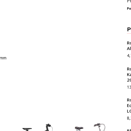
P
Po
P
R
A
4
 mm
R
K
2
1
R
E
L
8
B