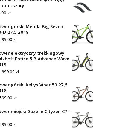
zarno-szary
4.90
zł
ower górski Merida Big Seven
0-D 27,5 2019
,499.00
zł
ower elektryczny trekkingowy
alkhoff Entice 5.B Advance Wave
019
3,999.00
zł
ower górski Kellys Viper 50 27,5
018
,599.00
zł
ower miejski Gazelle Cityzen C7 -
,399.00
zł