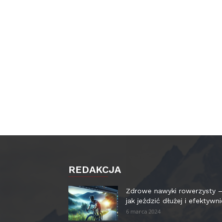
REDAKCJA
Zdrowe nawyki rowerzysty 
jak jeździć dłużej i efektywni
6 marca 2024