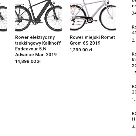
c
3
R
4
Rower elektryczny
Rower miejski Romet
2
trekkingowy Kalkhoff
Grom 6S 2019
Endeavour 5.N
1,299.00
zł
R
Advance Man 2019
K
14,899.00
zł
2
1
R
2
1
R
H
3