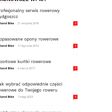
rofesjonalny serwis rowerowy
ydgoszcz
land Bike
-
21 sierpnia 2018
0
opasowane opony rowerowe
land Bike
-
17 stycznia 2016
0
portowe kurtki rowerowe
land Bike
-
6 marca 2017
0
ak wybrać odpowiednie części
owerowe do Twojego roweru
land Bike
-
7 maja 2023
0