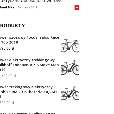
raktyczne akcesoria rowerowe
land Bike
-
29 marca 2018
0
RODUKTY
ower szosowy Focus Izalco Race
l 105 2018
,793.06
zł
ower elektryczny trekkingowy
alkhoff Endeavour 5.S Move Man
019
3,499.00
zł
ower trekingowy elektryczny
cobike RM 2019-bateria 10,4AH
G
,399.00
zł
łotniki rowerowe Kellys Foggy