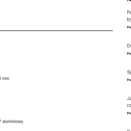
P
b
Po
D
Po
S
0 mm
Po
J
r
Po
 aluminiowy