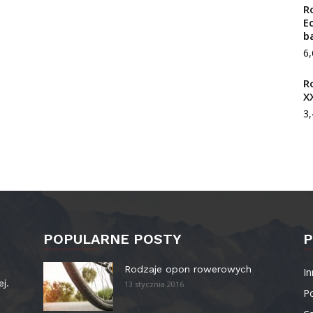
R
E
b
6
R
X
3
POPULARNE POSTY
P
–
Rodzaje opon rowerowych
In
ej.
13 stycznia 2016
P