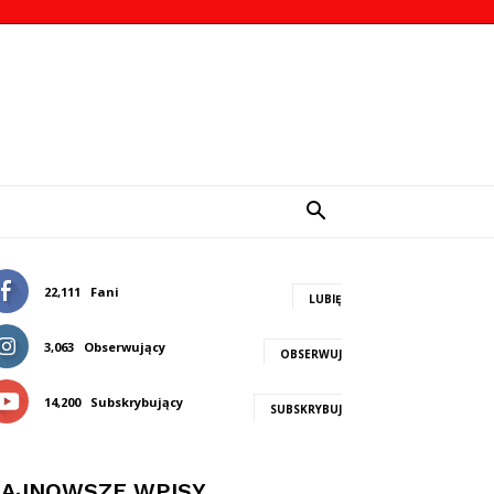
22,111
Fani
LUBIĘ
3,063
Obserwujący
OBSERWUJ
14,200
Subskrybujący
SUBSKRYBUJ
AJNOWSZE WPISY