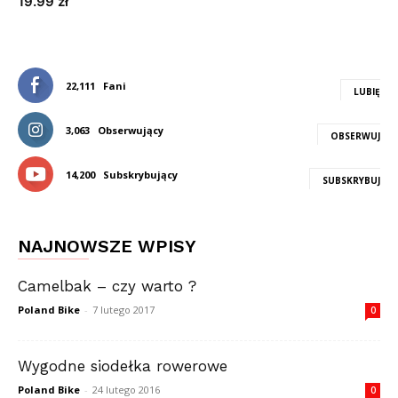
19.99
zł
22,111
Fani
LUBIĘ
3,063
Obserwujący
OBSERWUJ
14,200
Subskrybujący
SUBSKRYBUJ
NAJNOWSZE WPISY
Camelbak – czy warto ?
Poland Bike
-
7 lutego 2017
0
Wygodne siodełka rowerowe
Poland Bike
-
24 lutego 2016
0