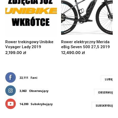
Rower trekingowy Unibike
Rower elektryczny Merida
Voyager Lady 2019
eBig Seven 500 27,5 2019
2,199.00
zł
12,490.00
zł
22,111
Fani
LUBIĘ
3,063
Obserwujący
OBSERWUJ
14,200
Subskrybujący
SUBSKRYBUJ