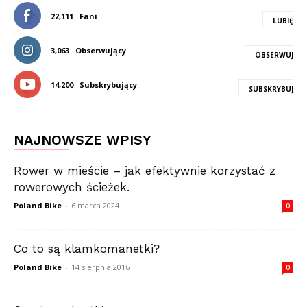
22,111
Fani
LUBIĘ
3,063
Obserwujący
OBSERWUJ
14,200
Subskrybujący
SUBSKRYBUJ
NAJNOWSZE WPISY
Rower w mieście – jak efektywnie korzystać z
rowerowych ścieżek.
Poland Bike
-
6 marca 2024
0
Co to są klamkomanetki?
Poland Bike
-
14 sierpnia 2016
0