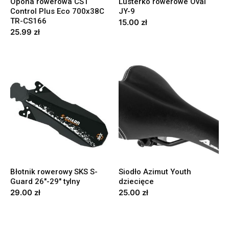
Opona rowerowa CST
Lusterko rowerowe Oval
Control Plus Eco 700x38C
JY-9
TR-CS166
15.00
zł
25.99
zł
Błotnik rowerowy SKS S-
Siodło Azimut Youth
Guard 26″-29″ tylny
dziecięce
29.00
zł
25.00
zł