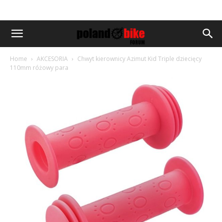
Home
AKCESORIA
Chwyt kierownicy Azimut Kid Triple dziecięcy
110mm różowy para