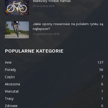
Markowy fotelik hamax
29 września 2019
Jakie opony rowerowe na polskim rynku są
najlepsze?
12 października 2018
POPULARNE KATEGORIE
Inne
137
Porady
56
Części
7
Akcesoria
6
Warsztat
1
Trasy
1
Zdrowie
0