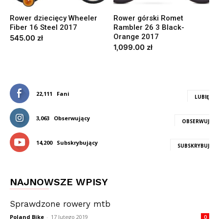
Rower dziecięcy Wheeler
Rower górski Romet
Fiber 16 Steel 2017
Rambler 26 3 Black-
Orange 2017
545.00
zł
1,099.00
zł
22,111
Fani
LUBIĘ
3,063
Obserwujący
OBSERWUJ
14,200
Subskrybujący
SUBSKRYBUJ
NAJNOWSZE WPISY
Sprawdzone rowery mtb
Poland Bike
-
17 lutego 2019
0